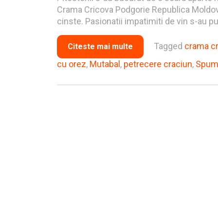
Crama Cricova Podgorie Republica Moldova, 
cinste. Pasionatii impatimiti de vin s-au p
Tagged
crama cr
Citeste mai multe
cu orez
,
Mutabal
,
petrecere craciun
,
Spuma