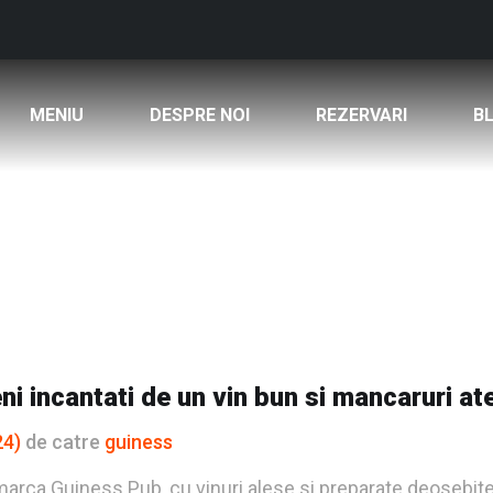
MENIU
DESPRE NOI
REZERVARI
B
ni incantati de un vin bun si mancaruri at
24)
de catre
guiness
marca Guiness Pub, cu vinuri alese si preparate deosebite