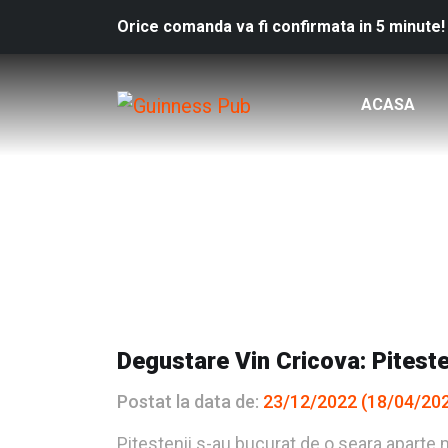
Orice comanda va fi confirmata in 5 minute!
ACASA
Degustare Vin Cricova: Piteste
Postat la data de:
23/12/2022
(18/04/20
Pitestenii s-au bucurat de o seara aparte 