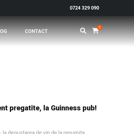
0724 329 090
0
LOG
CONTACT
ent pregatite, la Guinness pub!
, la degustarea de vin de la renumita