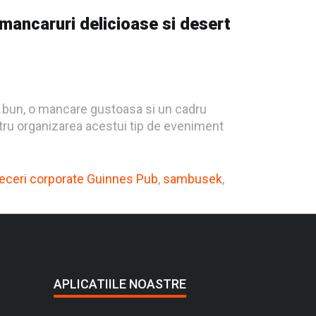
ancaruri delicioase si desert
in bun, o mancare gustoasa si un cadru
entru organizarea acestui tip de eveniment
eceri corporate Guinnes Pub
,
sambusek
,
APLICATIILE NOASTRE