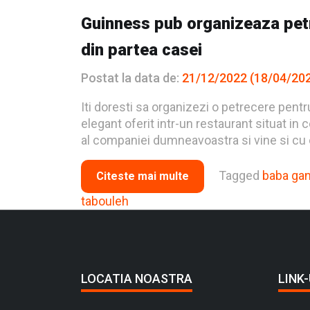
Guinness pub organizeaza pet
din partea casei
Postat la data de:
21/12/2022
(18/04/20
Iti doresti sa organizezi o petrecere pen
elegant oferit intr-un restaurant situat in
al companiei dumneavoastra si vine si cu o
Tagged
baba ga
Citeste mai multe
tabouleh
LOCATIA NOASTRA
LINK-