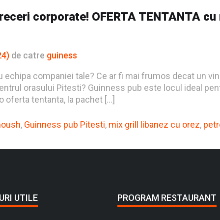
receri corporate! OFERTA TENTANTA cu m
24)
de catre
guiness
tru echipa companiei tale? Ce ar fi mai frumos decat un v
 centrul orasului Pitesti? Guinness pub este locul ideal p
 oferta tentanta, la pachet […]
noush
,
Guinness pub Pitesti
,
mix grill libanez cu orez
,
petr
URI UTILE
PROGRAM RESTAURANT