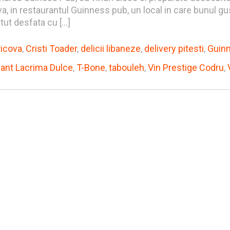
in restaurantul Guinness pub, un local in care bunul gust s
utut desfata cu […]
icova
,
Cristi Toader
,
delicii libaneze
,
delivery pitesti
,
Guinn
nt Lacrima Dulce
,
T-Bone
,
tabouleh
,
Vin Prestige Codru
,