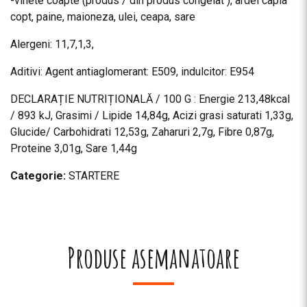
-vinete coapte (produs / din produs congelat ), ardei capia
copt, paine, maioneza, ulei, ceapa, sare
Alergeni: 11,7,1,3,
Aditivi: Agent antiaglomerant: E509, indulcitor: E954
DECLARAȚIE NUTRIȚIONALĂ / 100 G : Energie 213,48kcal
/ 893 kJ, Grasimi / Lipide 14,84g, Acizi grasi saturati 1,33g,
Glucide/ Carbohidrati 12,53g, Zaharuri 2,7g, Fibre 0,87g,
Proteine 3,01g, Sare 1,44g
Categorie:
STARTERE
Produse asemanatoare