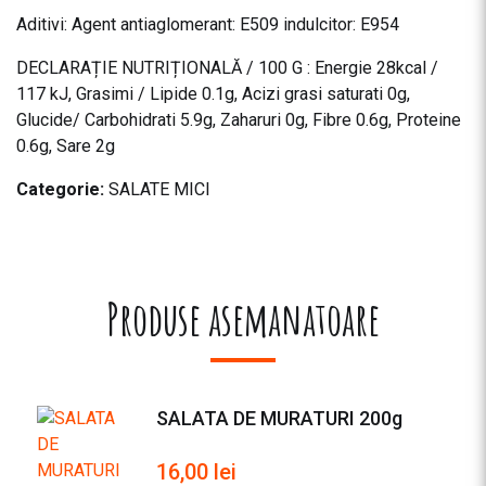
Aditivi: Agent antiaglomerant: E509 indulcitor: E954
DECLARAȚIE NUTRIȚIONALĂ / 100 G : Energie 28kcal /
117 kJ, Grasimi / Lipide 0.1g, Acizi grasi saturati 0g,
Glucide/ Carbohidrati 5.9g, Zaharuri 0g, Fibre 0.6g, Proteine
0.6g, Sare 2g
Categorie:
SALATE MICI
Produse asemanatoare
SALATA DE MURATURI 200g
16,00
lei