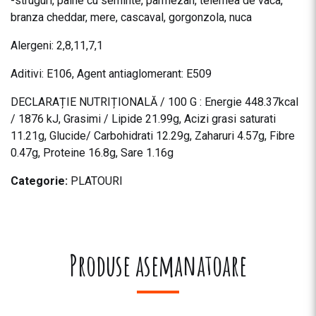
-struguri, paine cu seminte, parmezan, telemea de vaca,
branza cheddar, mere, cascaval, gorgonzola, nuca
Alergeni: 2,8,11,7,1
Aditivi: E106, Agent antiaglomerant: E509
DECLARAȚIE NUTRIȚIONALĂ / 100 G : Energie 448.37kcal
/ 1876 kJ, Grasimi / Lipide 21.99g, Acizi grasi saturati
11.21g, Glucide/ Carbohidrati 12.29g, Zaharuri 4.57g, Fibre
0.47g, Proteine 16.8g, Sare 1.16g
Categorie:
PLATOURI
Produse asemanatoare