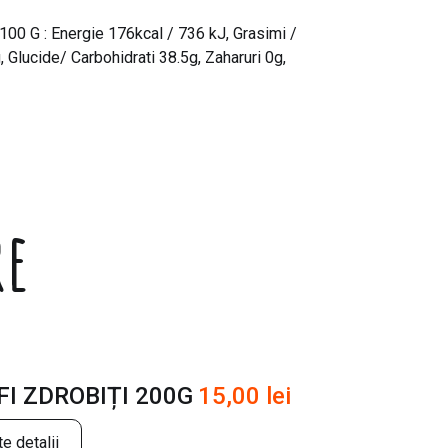
 G : Energie 176kcal / 736 kJ, Grasimi /
g, Glucide/ Carbohidrati 38.5g, Zaharuri 0g,
re
I ZDROBIȚI 200G
15,00
lei
e detalii