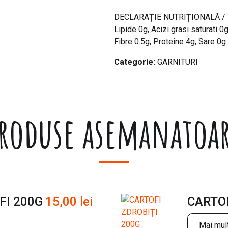
DECLARAȚIE NUTRIȚIONALĂ / 100
Lipide 0g, Acizi grasi saturati 0
Fibre 0.5g, Proteine 4g, Sare 0g
Categorie:
GARNITURI
roduse asemanatoa
FI 200G
15,00
lei
CARTOF
Mai mult