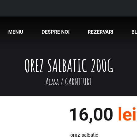
MENIU
DESPRE NOI
REZERVARI
B
OREZ SALBATIC 200G
Acasa
/
GARNITURI
16,00
lei
-orez salbatic